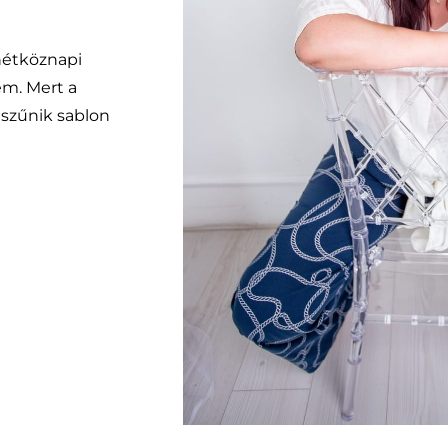
hétköznapi
em. Mert a
gszűnik sablon